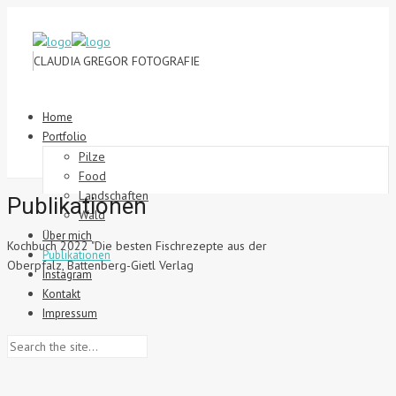
CLAUDIA GREGOR FOTOGRAFIE
Home
Portfolio
Pilze
Food
Landschaften
Publikationen
Wald
Über mich
Kochbuch 2022 "Die besten Fischrezepte aus der
Publikationen
Oberpfalz
, Battenberg-Gietl Verlag
Instagram
Kontakt
Impressum